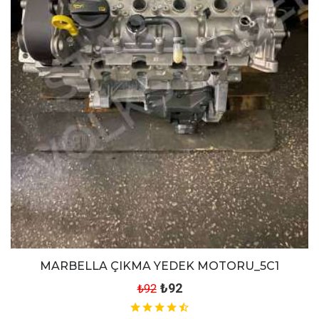
MARBELLA ÇIKMA YEDEK MOTORU_5C1
₺92
₺92