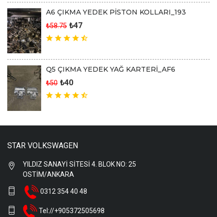
A6 ÇIKMA YEDEK PİSTON KOLLARI_193
₺47
₺58.75
Q5 ÇIKMA YEDEK YAĞ KARTERİ_AF6
₺40
₺50
STAR VOLKSWAGEN
YILDIZ SANAYİ SİTESİ 4. BLOK NO: 25
OSTİM/ANKARA
0312 354 40 48
Tel://+905372505698