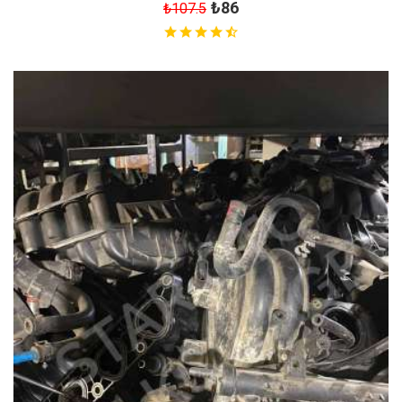
₺86
₺107.5