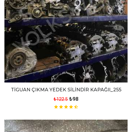
TİGUAN ÇIKMA YEDEK SİLİNDİR KAPAĞII_255
₺98
₺122.5