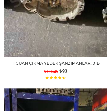
TİGUAN ÇIKMA YEDEK ŞANZIMANLAR_01B
₺93
₺116.25