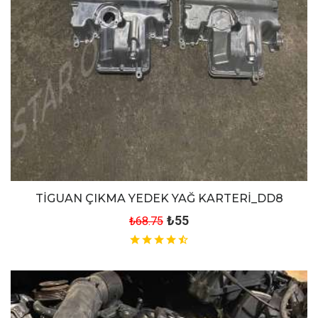
TİGUAN ÇIKMA YEDEK YAĞ KARTERİ_DD8
₺55
₺68.75