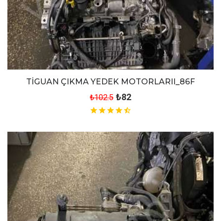
TİGUAN ÇIKMA YEDEK MOTORLARII_86F
₺82
₺102.5