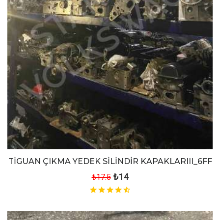
TİGUAN ÇIKMA YEDEK SİLİNDİR KAPAKLARIII_6FF
₺14
₺17.5