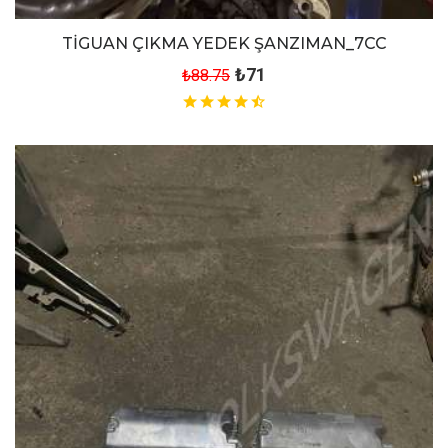
TİGUAN ÇIKMA YEDEK ŞANZIMAN_7CC
₺71
₺88.75