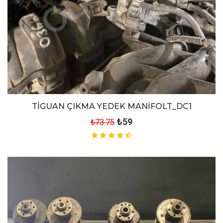
TİGUAN ÇIKMA YEDEK MANİFOLT_DC1
₺59
₺73.75