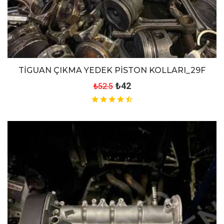
TİGUAN ÇIKMA YEDEK PİSTON KOLLARI_29F
₺42
₺52.5