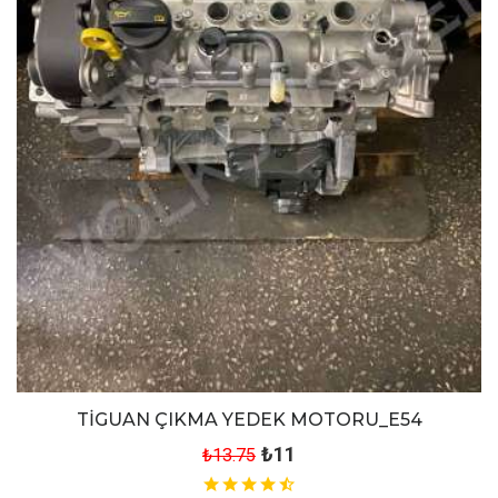
TİGUAN ÇIKMA YEDEK MOTORU_E54
₺11
₺13.75