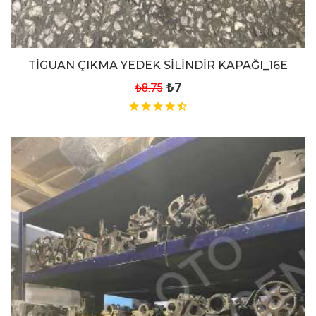
TİGUAN ÇIKMA YEDEK SİLİNDİR KAPAĞI_16E
₺7
₺8.75