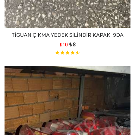
TİGUAN ÇIKMA YEDEK SİLİNDİR KAPAK_9DA
₺8
₺10