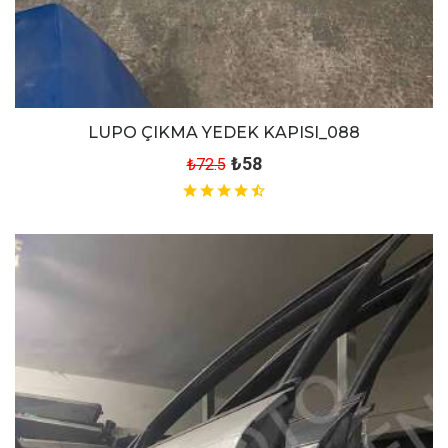
LUPO ÇIKMA YEDEK KAPISI_088
₺58
₺72.5