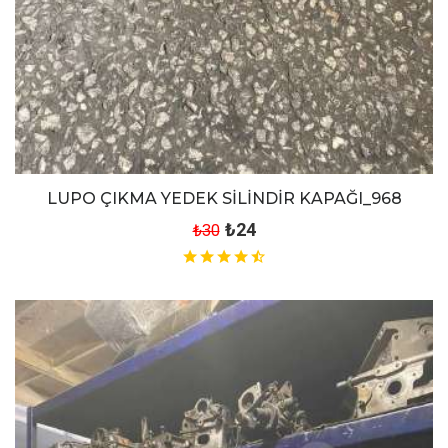
LUPO ÇIKMA YEDEK SİLİNDİR KAPAĞI_968
₺24
₺30