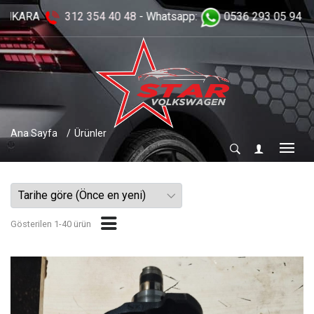
93 05 94 -
0537 250 56 98
- 0536 293 05 94 ....
Ana Sayfa
Ürünler
Gösterilen 1-40 ürün