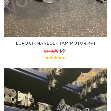
LUPO ÇIKMA YEDEK TAM MOTOR_441
₺91
₺113.75