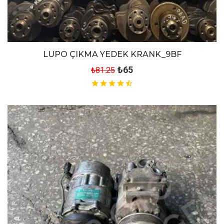
LUPO ÇIKMA YEDEK KRANK_9BF
₺65
₺81.25