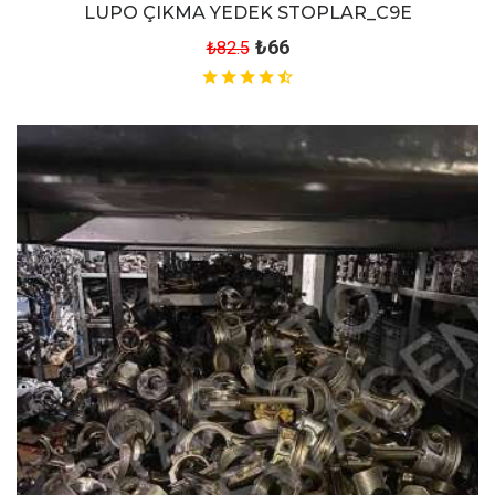
LUPO ÇIKMA YEDEK STOPLAR_C9E
₺66
₺82.5