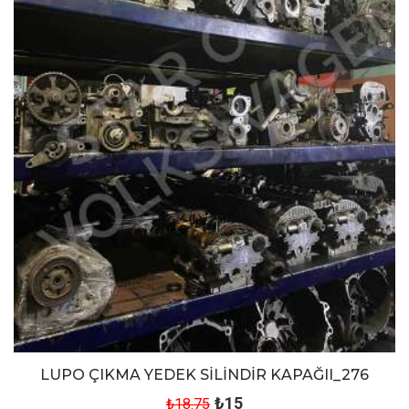
LUPO ÇIKMA YEDEK SİLİNDİR KAPAĞII_276
₺15
₺18.75