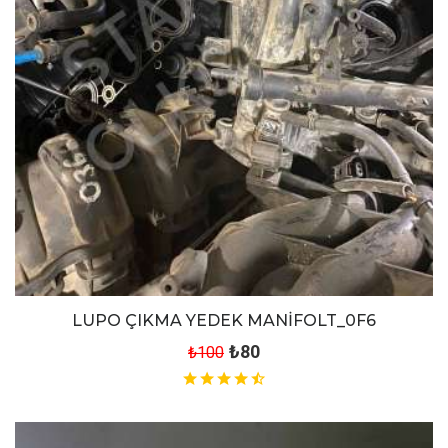
LUPO ÇIKMA YEDEK MANİFOLT_0F6
₺80
₺100