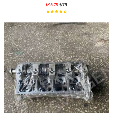
₺79
₺98.75