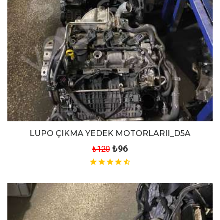
LUPO ÇIKMA YEDEK MOTORLARII_D5A
₺96
₺120