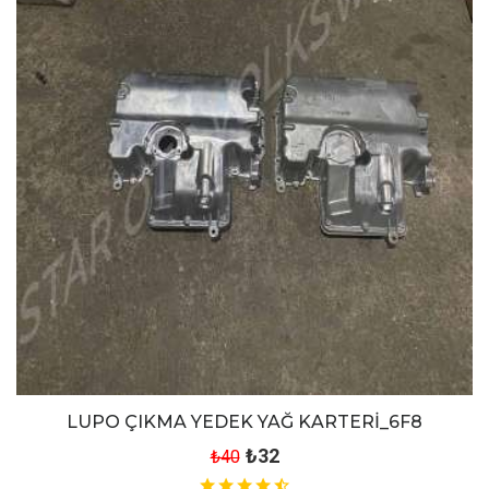
LUPO ÇIKMA YEDEK YAĞ KARTERİ_6F8
₺32
₺40