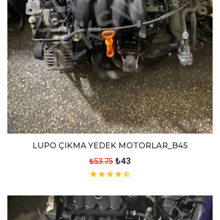
LUPO ÇIKMA YEDEK MOTORLAR_B45
₺43
₺53.75