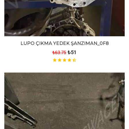
LUPO ÇIKMA YEDEK ŞANZIMAN_0F8
₺51
₺63.75