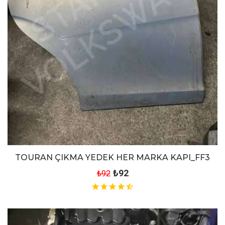
TOURAN ÇIKMA YEDEK HER MARKA KAPI_FF3
₺92
₺92