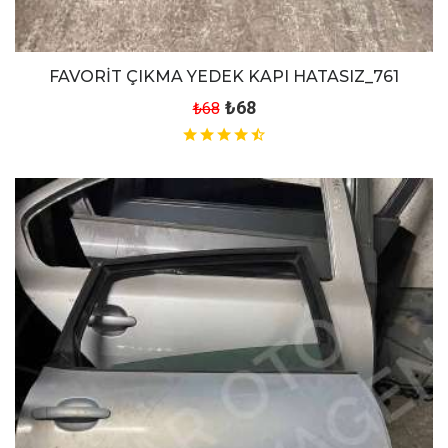
FAVORİT ÇIKMA YEDEK KAPI HATASIZ_761
₺68
₺68