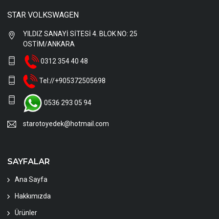
STAR VOLKSWAGEN
YILDIZ SANAYİ SİTESİ 4. BLOK NO: 25
OSTİM/ANKARA
0312 354 40 48
Tel://+905372505698
0536 293 05 94
starotoyedek@hotmail.com
SAYFALAR
Ana Sayfa
Hakkımızda
Ürünler