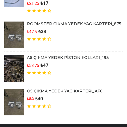
₺17
₺21.25
ROOMSTER ÇIKMA YEDEK YAĞ KARTERİ_875
₺38
₺47.5
A6 ÇIKMA YEDEK PİSTON KOLLARI_193
₺47
₺58.75
Q5 ÇIKMA YEDEK YAĞ KARTERİ_AF6
₺40
₺50